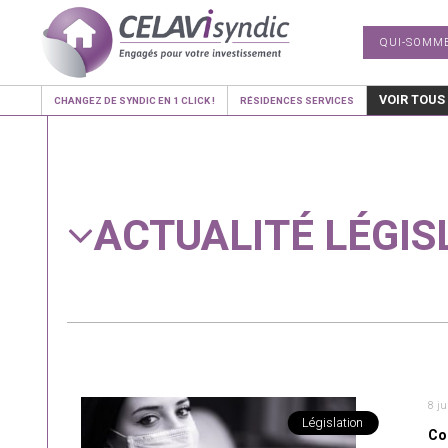
QUI-SOMM
VOIR TOUS
CHANGEZ DE SYNDIC EN 1 CLICK !
RÉSIDENCES SERVICES
ACTUALITÉ LÉGIS
8 ju
Législation
Co