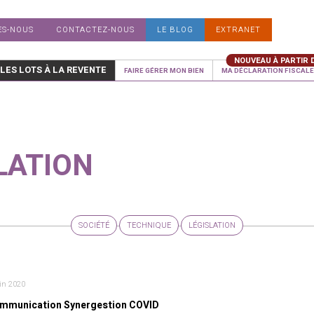
ES-NOUS
CONTACTEZ-NOUS
LE BLOG
EXTRANET
 LES LOTS À LA REVENTE
FAIRE GÉRER MON BIEN
MA DÉCLARATION FISCALE 
LATION
SOCIÉTÉ
TECHNIQUE
LÉGISLATION
in 2020
mmunication Synergestion COVID