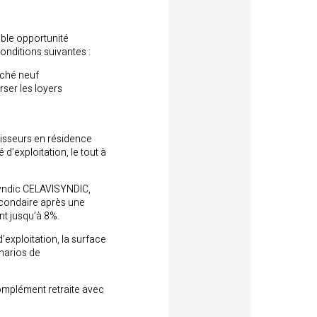
able opportunité
onditions suivantes :
rché neuf
erser les loyers
tisseurs en résidence
 d’exploitation, le tout à
yndic CELAVISYNDIC,
econdaire après une
nt jusqu’à 8%.
exploitation, la surface
énarios de
complément retraite avec