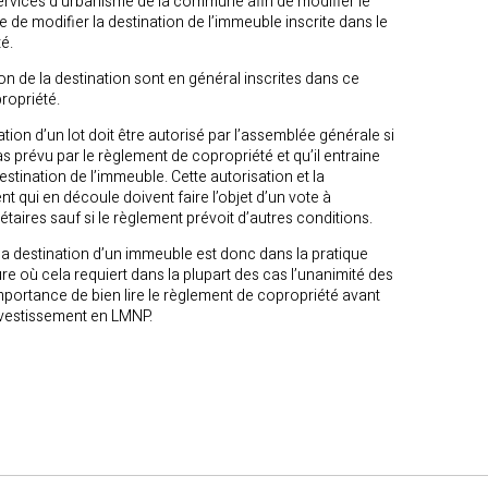
rvices d’urbanisme de la commune afin de modifier le
 de modifier la destination de l’immeuble inscrite dans le
é.
on de la destination sont en général inscrites dans ce
opriété.
ion d’un lot doit être autorisé par l’assemblée générale si
s prévu par le règlement de copropriété et qu’il entraine
stination de l’immeuble. Cette autorisation et la
t qui en découle doivent faire l’objet d’un vote à
étaires sauf si le règlement prévoit d’autres conditions.
 la destination d’un immeuble est donc dans la pratique
e où cela requiert dans la plupart des cas l’unanimité des
importance de bien lire le règlement de copropriété avant
nvestissement en LMNP.