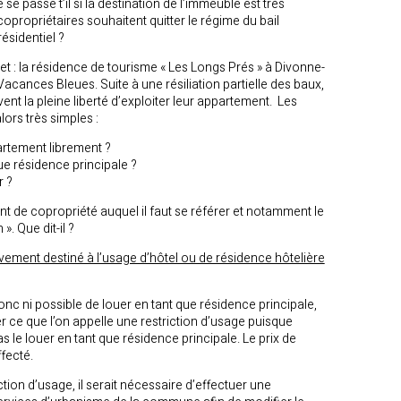
e passe t’il si la destination de l’immeuble est très
 copropriétaires souhaitent quitter le régime du bail
ésidentiel ?
t : la résidence de tourisme « Les Longs Prés » à Divonne-
Vacances Bleues. Suite à une résiliation partielle des baux,
ent la pleine liberté d’exploiter leur appartement. Les
ors très simples :
rtement librement ?
que résidence principale ?
r ?
nt de copropriété auquel il faut se référer et notamment le
». Que dit-il ?
vement destiné à l’usage d’hôtel ou de résidence hôtelière
donc ni possible de louer en tant que résidence principale,
er ce que l’on appelle une restriction d’usage puisque
s le louer en tant que résidence principale. Le prix de
ffecté.
iction d’usage, il serait nécessaire d’effectuer une