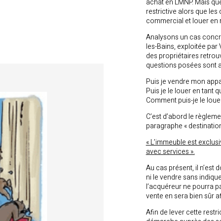
achat en LMNP. Mais que s
restrictive alors que les
commercial et louer en r
Analysons un cas concre
les-Bains, exploitée par 
des propriétaires retrouv
questions posées sont al
Puis je vendre mon appa
Puis je le louer en tant 
Comment puis-je le loue
C’est d’abord le règleme
paragraphe « destination 
« L’immeuble est exclusi
avec services ».
Au cas présent, il n’est 
ni le vendre sans indiqu
l’acquéreur ne pourra pa
vente en sera bien sûr a
Afin de lever cette restr