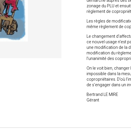
démarche auprès des se
zonage du PLU et ensuite
règlement de copropriét
Les règles de modificati
même règlement de copr
Le changement d’affectat
ce nouvel usage n’est pa
une modification de la de
modification du règlemen
l’unanimité des copropri
On le voit bien, changer
impossible dans la mesur
copropriétaires. D’où l’
de s’engager dans un i
Bertrand LE MIRE
Gérant